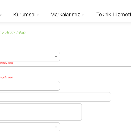
Kurumsal
Markalarımız
Teknik Hizmetl
 > Arıza Takip
orunlu alan
orunlu alan