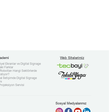
ademi
Web Sitelerimiz
iyel Ekranlar ve Digital Signage
aki Farklar
Robotları Hangi Sektörlerde
ratıyor?
l İletişimde Digital Signage
mı
rojeksiyon Servisi
Sosyal Medyalarımız