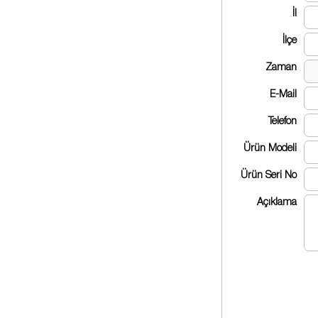
İl
İlçe
Zaman
E-Mail
Telefon
Ürün Modeli
Ürün Seri No
Açıklama