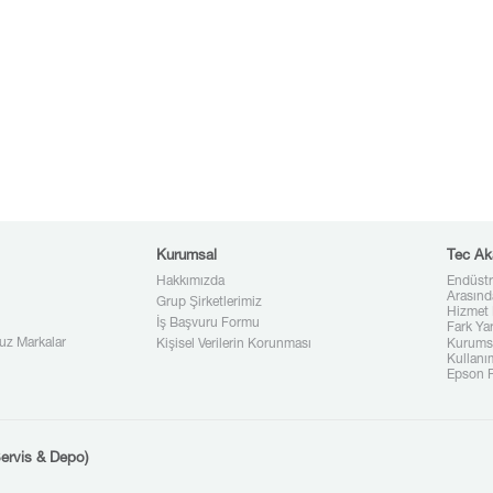
Kurumsal
Tec Ak
Hakkımızda
Endüstr
Arasınd
Grup Şirketlerimiz
Hizmet 
İş Başvuru Formu
Fark Ya
uz Markalar
Kişisel Verilerin Korunması
Kurumsa
Kullanı
Epson P
ervis & Depo)