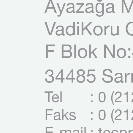
Ayazağa M
VadiKoru O
F Blok No:
34485 Sarı
Tel
: 0 (2
Faks
: 0 (2