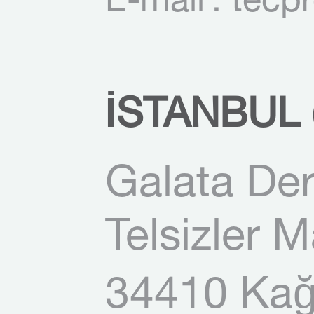
E-mail
: tecp
İSTANBUL (
Galata Der
Telsizler 
34410 Kağı