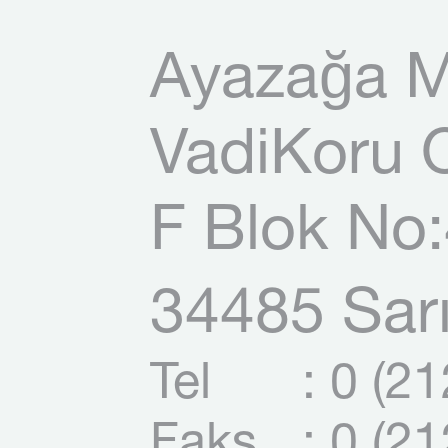
Ayazağa M
VadiKoru O
F Blok No:
34485 Sarı
Tel
: 0 (2
Faks
: 0 (2