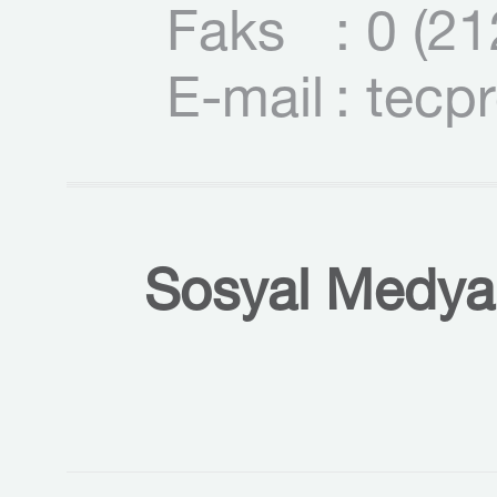
Faks
: 0 (2
E-mail
: tecp
Sosyal Medyal