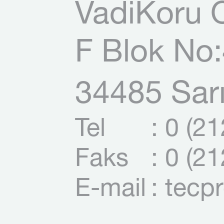
VadiKoru O
F Blok No:
34485 Sarı
Tel
: 0 (2
Faks
: 0 (2
E-mail
: tecp