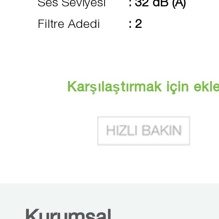
Ses Seviyesi
:
32 dB (A)
Filtre Adedi
:
2
Karşılaştırmak için ekl