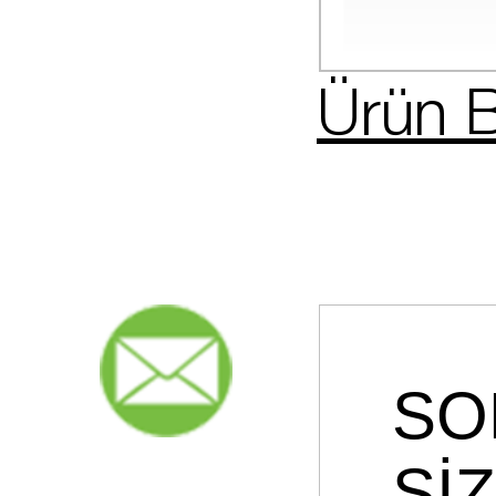
Ürün B
SO
Sİ