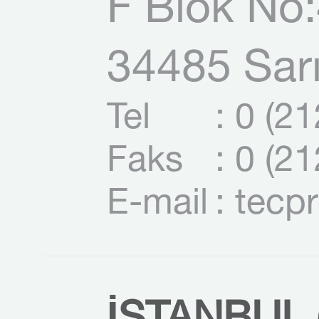
F Blok No:
34485 Sarı
Tel
: 0 (2
Faks
: 0 (2
E-mail
: tecp