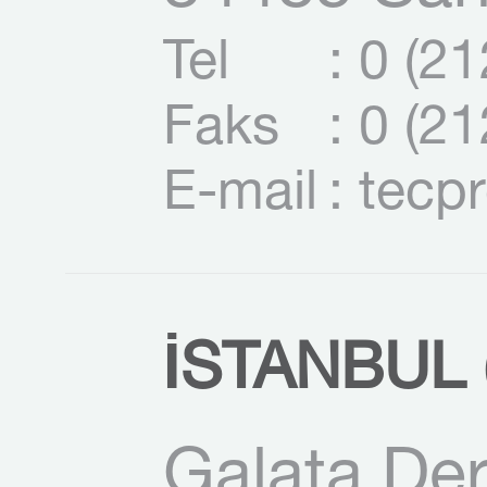
Tel
: 0 (2
Faks
: 0 (2
E-mail
: tecp
İSTANBUL (
Galata Der