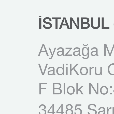
İSTANBUL 
Ayazağa M
VadiKoru O
F Blok No:
34485 Sarı