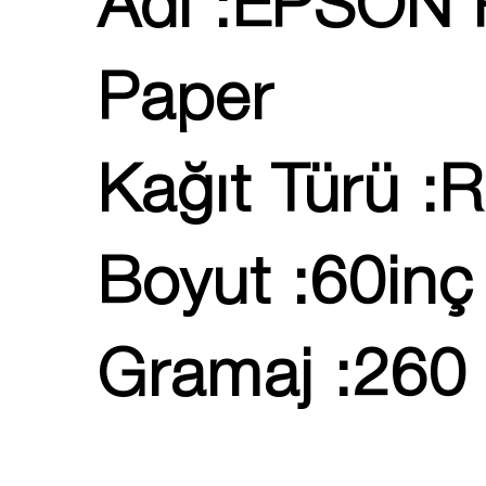
Adı :EPSON 
Paper
Kağıt Türü :R
Boyut :60inç
Gramaj :260 