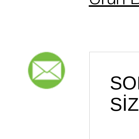
Ürün B
SO
Sİ