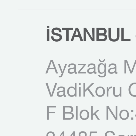
İSTANBUL 
Ayazağa M
VadiKoru O
F Blok No: