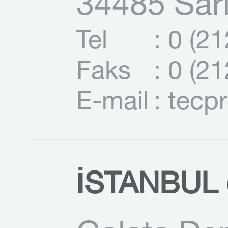
34485 Sarı
Tel
: 0 (2
Faks
: 0 (2
E-mail
: tecp
İSTANBUL (