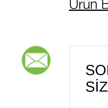
Ürün B
SO
Sİ