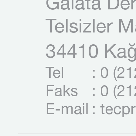
Galata Der
Telsizler 
34410 Kağı
Tel
: 0 (2
Faks
: 0 (2
E-mail
: tecp