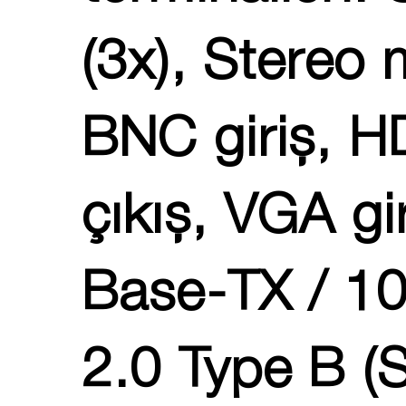
(3x), Stereo 
BNC giriş, HD
çıkış, VGA gi
Base-TX / 1
2.0 Type B (