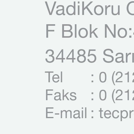
VadiKoru O
F Blok No:
34485 Sarı
Tel
: 0 (2
Faks
: 0 (2
E-mail
: tecp