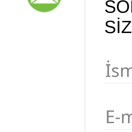
SO
Sİ