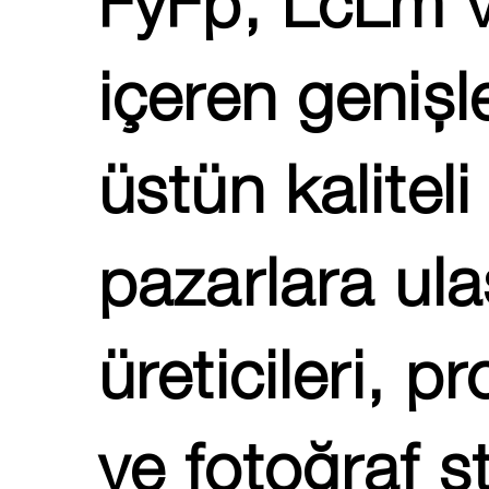
FyFp, LcLm v
içeren genişle
üstün kalitel
pazarlara ula
üreticileri, 
ve fotoğraf st