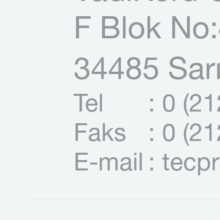
F Blok No:
34485 Sarı
Tel
: 0 (2
Faks
: 0 (2
E-mail
: tecp