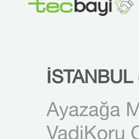
İSTANBUL 
Ayazağa M
VadiKoru O