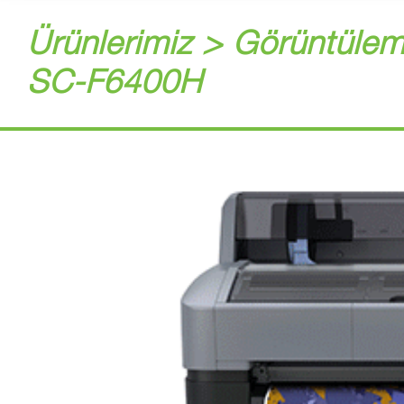
Ürünlerimiz > Görüntülem
SC-F6400H