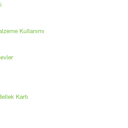
i
alzeme Kullanımı
levler
ellek Kartı