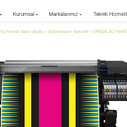
Kurumsal
Markalarımız
Teknik Hizmetl
niş Format Yazıcı Grubu >
Süblimasyon Yazıcıları
> EPSON SC-F940