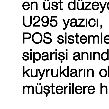
en üst düzey
U295 yazıcı, 
POS sistemler
siparişi anın
kuyrukların o
müşterilere h