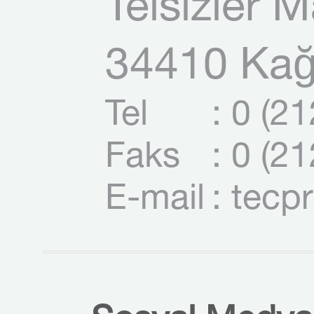
Telsizler 
34410 Kağı
Tel
: 0 (2
Faks
: 0 (2
E-mail
: tecp