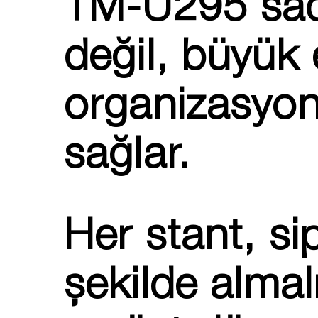
TM-U295 sade
değil, büyük 
organizasyonl
sağlar.
Her stant, sip
şekilde alma