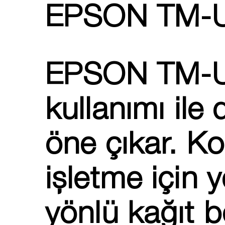
EPSON TM-U29
EPSON TM-U2
kullanımı ile d
öne çıkar. Ko
işletme için 
yönlü kağıt b