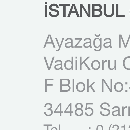
İSTANBUL 
Ayazağa M
VadiKoru O
F Blok No:
34485 Sarı