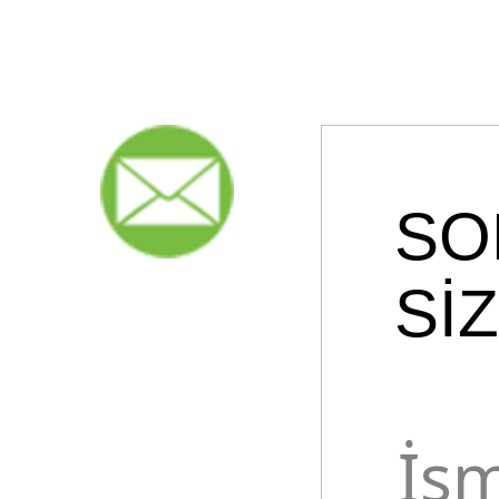
SO
Sİ