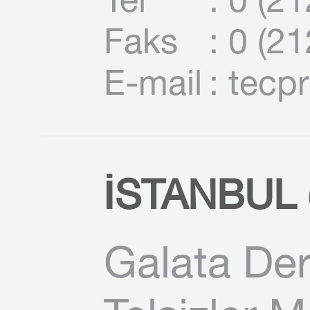
Tel
: 0 (2
Faks
: 0 (2
E-mail
: tecp
İSTANBUL (
Galata Der