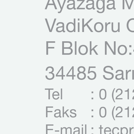
Ayazağa M
VadiKoru O
F Blok No:
34485 Sarı
Tel
: 0 (2
Faks
: 0 (2
E-mail
: tecp