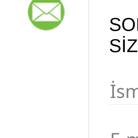
SO
Sİ