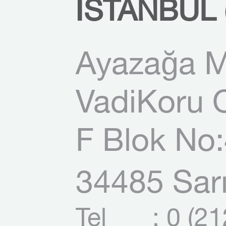
İSTANBUL 
Ayazağa M
VadiKoru O
F Blok No:
34485 Sarı
Tel
: 0 (2