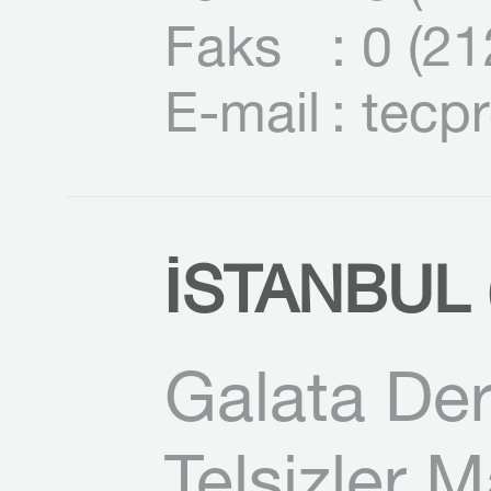
Faks
: 0 (2
E-mail
: tecp
İSTANBUL (
Galata Der
Telsizler 