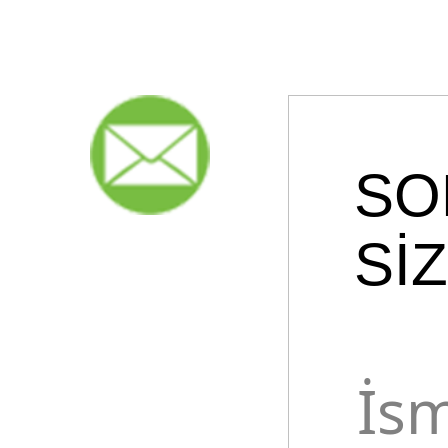
SO
Sİ