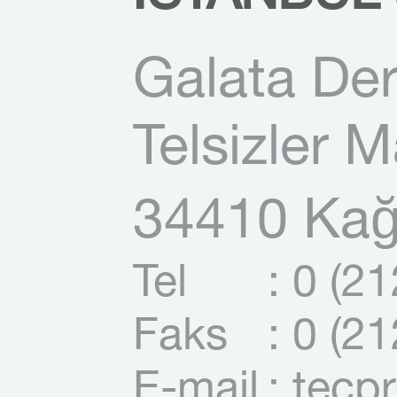
Galata Der
Telsizler 
34410 Kağı
Tel
: 0 (2
Faks
: 0 (2
E-mail
: tecp