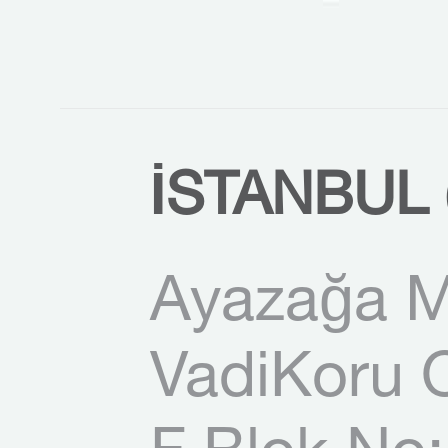
İSTANBUL 
Ayazağa M
VadiKoru O