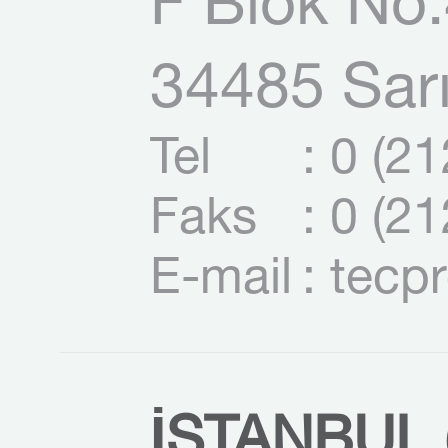
F Blok No:
34485 Sarı
Tel
: 0 (2
Faks
: 0 (2
E-mail
: tecp
İSTANBUL (