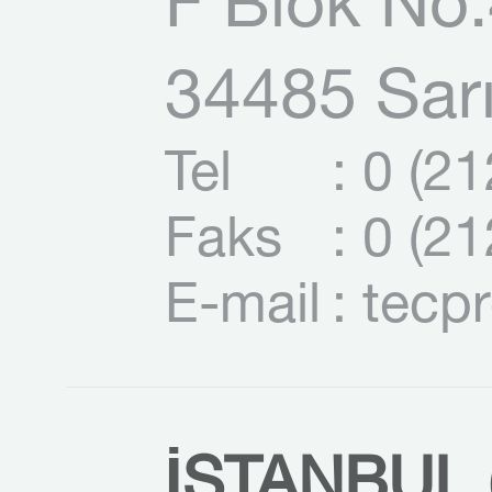
F Blok No:
34485 Sarı
Tel
: 0 (2
Faks
: 0 (2
E-mail
: tecp
İSTANBUL (