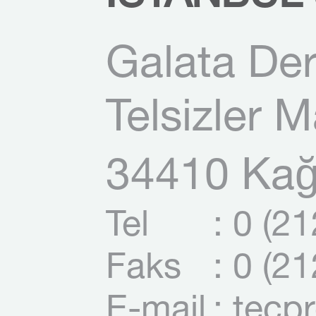
Galata Der
Telsizler 
34410 Kağı
Tel
: 0 (2
Faks
: 0 (2
E-mail
: tecp