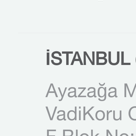
İSTANBUL 
Ayazağa M
VadiKoru O