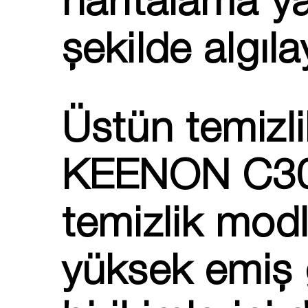
haritalama ya
şekilde algıl
Üstün temizl
KEENON C30,
temizlik modl
yüksek emiş 