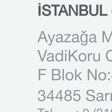
İSTANBUL 
Ayazağa M
VadiKoru O
F Blok No:
34485 Sarı