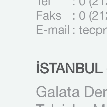
Tel
: 0 (2
Faks
: 0 (2
E-mail
: tecp
İSTANBUL (
Galata Der