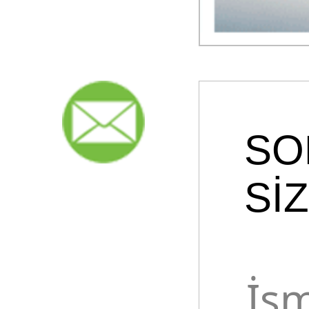
SO
Sİ