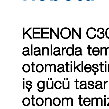
KEENON C30 T
alanlarda temi
otomatikleşt
iş gücü tasar
otonom temiz